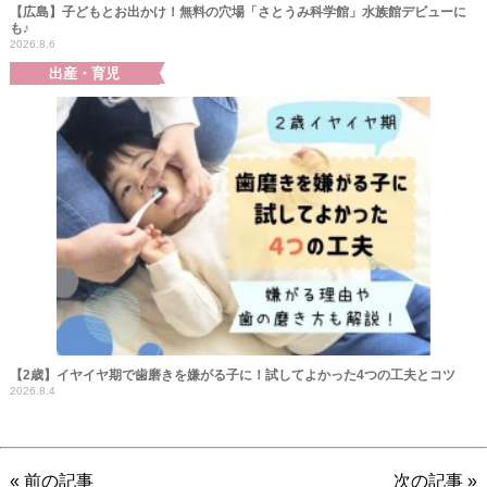
【広島】子どもとお出かけ！無料の穴場「さとうみ科学館」水族館デビューに
も♪
2026.8.6
出産・育児
【2歳】イヤイヤ期で歯磨きを嫌がる子に！試してよかった4つの工夫とコツ
2026.8.4
« 前の記事
次の記事 »