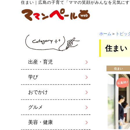
住まい
｜
広島の子育て「ママの笑顔がみんなを元気にす
ホーム
＞
トピッ
住まい
出産・育児
住まい
学び
おでかけ
グルメ
美容・健康