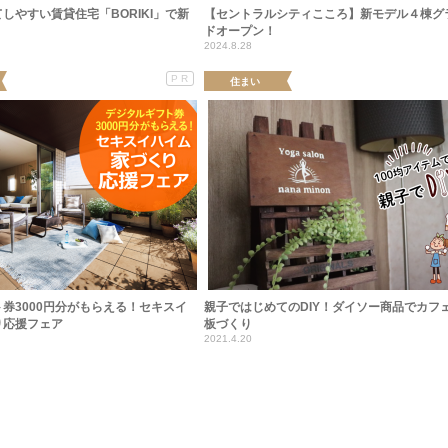
しやすい賃貸住宅「BORIKI」で新
【セントラルシティこころ】新モデル４棟グ
ドオープン！
2024.8.28
PR
住まい
券3000円分がもらえる！セキスイ
親子ではじめてのDIY！ダイソー商品でカフ
り応援フェア
板づくり
2021.4.20