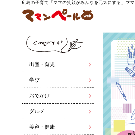
広島の子育て「ママの笑顔がみんなを元気にする」ママ
出産・育児
学び
おでかけ
グルメ
美容・健康