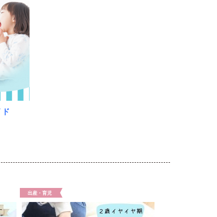
イド
出産・育児