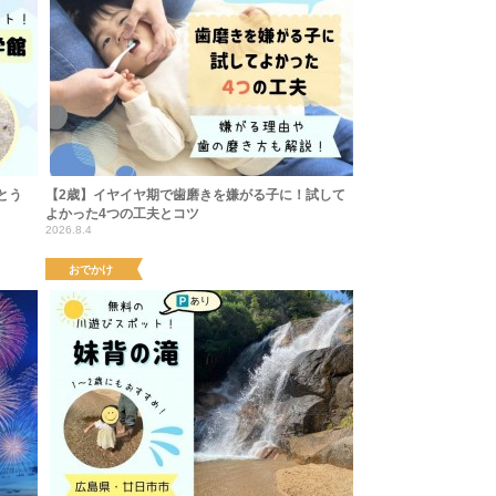
とう
【2歳】イヤイヤ期で歯磨きを嫌がる子に！試して
よかった4つの工夫とコツ
2026.8.4
おでかけ