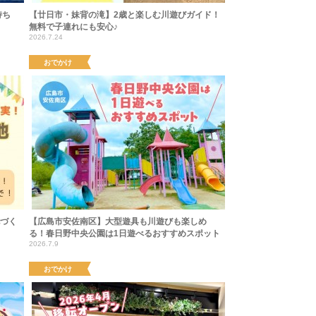
持ち
【廿日市・妹背の滝】2歳と楽しむ川遊びガイド！
無料で子連れにも安心♪
2026.7.24
おでかけ
地づく
【広島市安佐南区】大型遊具も川遊びも楽しめ
る！春日野中央公園は1日遊べるおすすめスポット
2026.7.9
おでかけ