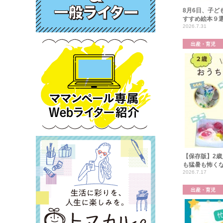
8月6日、子ど
すすめ絵本９
2026.7.31
出産・育児
【保存版】2歳
も猛暑も怖く
2026.7.17
出産・育児