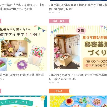
もと一緒に「平和」を考える。【お
2歳と楽しむ花火大会！離れた場所が正解？
選】絵本の選び方～その⑧
物・場所取りレポ
2026.7.31
出産・育児
児と楽しむおうち遊び11選♪雨の日
2歳のおうち遊びに！100均グッズで秘密基
ない！
り｜狭いスペースOK
2026.7.9
グルメ