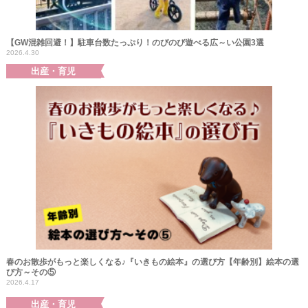
【GW混雑回避！】駐車台数たっぷり！のびのび遊べる広～い公園3選
2026.4.30
出産・育児
春のお散歩がもっと楽しくなる♪『いきもの絵本』の選び方【年齢別】絵本の選
び方～その⑤
2026.4.17
出産・育児