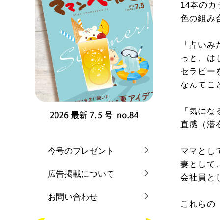
14本の
色の組み
「占いみ
っと、は
セラピー
なんてこ
「気にな
直感（潜
今号のプレゼント
ママとし
妻として
広告掲載について
会社員と
お問い合わせ
これらの