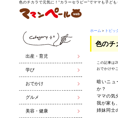
色のチカラで元気に！“カラーセラピー”でママも子ども
ホーム
＞
トピッ
色のチ
出産・育児
この記事は2
おでかけや
学び
暗いニュ
おでかけ
か？
ママの気
グルメ
我が家も
姉妹同士
美容・健康