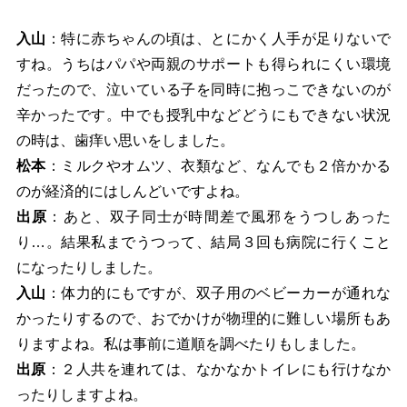
入山
：特に赤ちゃんの頃は、とにかく人手が足りないで
すね。うちはパパや両親のサポートも得られにくい環境
だったので、泣いている子を同時に抱っこできないのが
辛かったです。中でも授乳中などどうにもできない状況
の時は、歯痒い思いをしました。
松本
：ミルクやオムツ、衣類など、なんでも２倍かかる
のが経済的にはしんどいですよね。
出原
：あと、双子同士が時間差で風邪をうつしあった
り…。結果私までうつって、結局３回も病院に行くこと
になったりしました。
入山
：体力的にもですが、双子用のベビーカーが通れな
かったりするので、おでかけが物理的に難しい場所もあ
りますよね。私は事前に道順を調べたりもしました。
出原
：２人共を連れては、なかなかトイレにも行けなか
ったりしますよね。