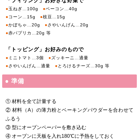
「フィリング」お好きな野菜で
●
玉ねぎ…100g
●
ベーコン…40g
●
コーン…15g
●
枝豆…15g
●
かぼちゃ…20g
●
さやいんげん…20g
●
赤パプリカ…20g 等
「トッピング」お好みのもので
●
ミニトマト…3個
●
ズッキーニ…適量
●
さやいんげん…適量
●
とろけるチーズ…30g 等
● 準備
① 材料を全て計量する
② 材料（A）の薄力粉とベーキングパウダーを合わせて
ふるう
③ 型にオーブンペーパーを敷き込む
④ オーブンに天板を入れ180℃に予熱をしておく