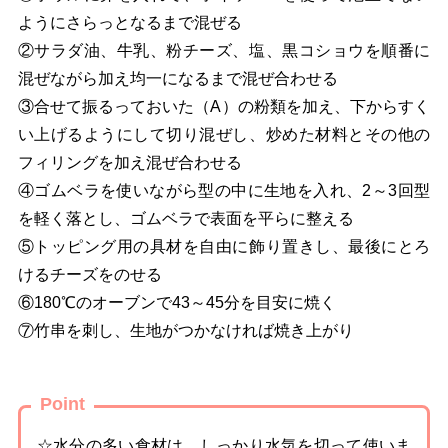
ようにさらっとなるまで混ぜる
②サラダ油、牛乳、粉チーズ、塩、黒コショウを順番に
混ぜながら加え均一になるまで混ぜ合わせる
③合せて振るっておいた（A）の粉類を加え、下からすく
い上げるようにして切り混ぜし、炒めた材料とその他の
フィリングを加え混ぜ合わせる
④ゴムベラを使いながら型の中に生地を入れ、2～3回型
を軽く落とし、ゴムベラで表面を平らに整える
⑤トッピング用の具材を自由に飾り置きし、最後にとろ
けるチーズをのせる
⑥180℃のオーブンで43～45分を目安に焼く
⑦竹串を刺し、生地がつかなければ焼き上がり
Point
☆水分の多い食材は、しっかり水気を切って使いま