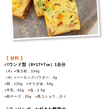
【 材料 】
パウンド型（8×17×7㎝）1台分
（A）
●
薄力粉…150g
（A）
●
ベーキングパウダー…4g
●
卵…120g
●
サラダ油…54g
●
牛乳…62g
●
塩…1.5g
●
粉チーズ…35g
●
黒コショウ…少々