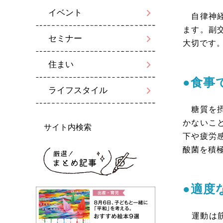
イベント
自律神経
ます。副
セミナー
大切です
住まい
●食事
ライフスタイル
糖質を摂
かないこ
サイト内検索
下や疲労
酸菌を積
●適度
運動は筋