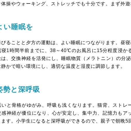
オ体操やウォーキング、ストレッチでも十分です。まず外遊
よい睡眠を
びることと夕方の運動は、よい睡眠につながります。昼寝は
就寝1時間半前までに、38～40℃のお風呂に15分程度浸
激は、交換神経を活発にし、睡眠物質（メラトニン）の分泌
は静かで暗い環境にし、適切な温度と湿度に調節します。
姿勢と深呼吸
いと骨格がゆがみ、呼吸も浅くなります。猫背、ストレー
交感神経が優位になり、心が安定し、集中力、記憶力もア
します。小学生になると深呼吸ができるので、親子で朝晩5