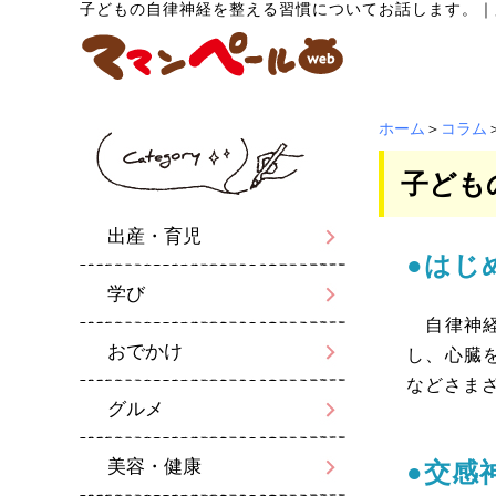
子どもの自律神経を整える習慣についてお話します。
｜
ホーム
＞
コラム
子ども
出産・育児
●はじ
学び
自律神経
おでかけ
し、心臓
などさま
グルメ
美容・健康
●交感