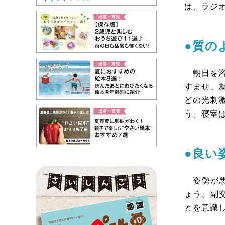
は、ラジ
●質の
朝日を浴
すませ、
どの光刺
う。寝室
●良い
姿勢が悪
ょう。副
とを意識