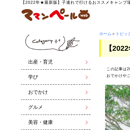
【2022年★最新版】子連れで行けるおススメキャンプ
ホーム
＞
トピッ
【20
出産・育児
この記事は2
おでかけや
学び
おでかけ
グルメ
美容・健康