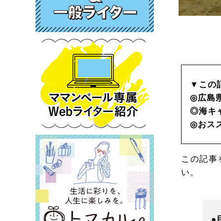
▼この
◎広島
◎海キ
◎おス
この記事
い。
●