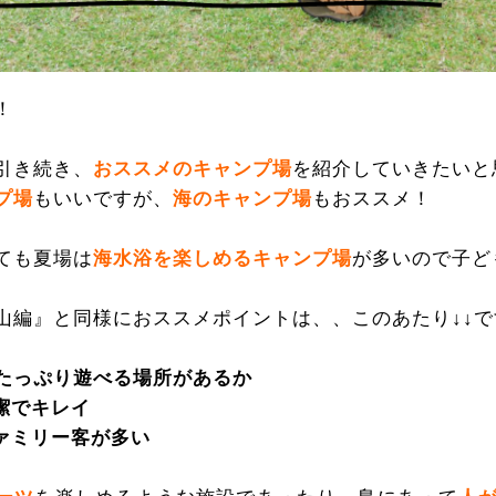
！
引き続き、
おススメのキャンプ場
を紹介していきたいと
プ場
もいいですが、
海のキャンプ場
もおススメ！
ても夏場は
海水浴を楽しめるキャンプ場
が多いので子ど
山編』と同様におススメポイントは、、このあたり↓↓で
たっぷり遊べる場所があるか
潔でキレイ
ァミリー客が多い