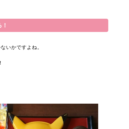
る！
かないかですよね。
！