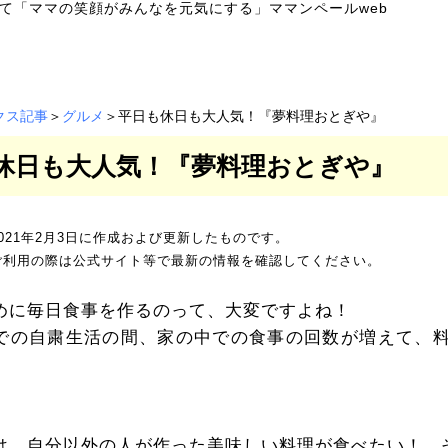
て「ママの笑顔がみんなを元気にする」ママンペールweb
クス記事
＞
グルメ
＞平日も休日も大人気！『夢料理おとぎや』
休日も大人気！『夢料理おとぎや』
021年2月3日に作成および更新したものです。
ご利用の際は公式サイト等で最新の情報を確認してください。
めに毎日食事を作るのって、大変ですよね！
での自粛生活の間、家の中での食事の回数が増えて、
。
は、自分以外の人が作った美味しい料理が食べたい！ 