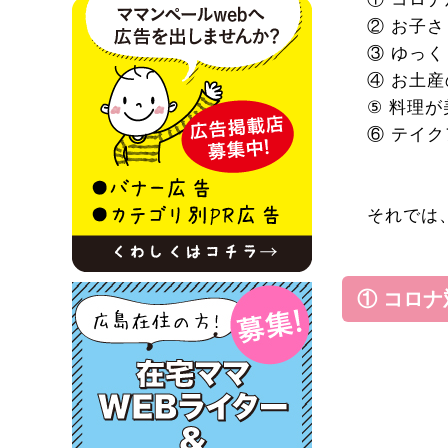
② お子
③ ゆっ
④ お土
⑤ 料理
⑥ テイ
それでは
① コロ