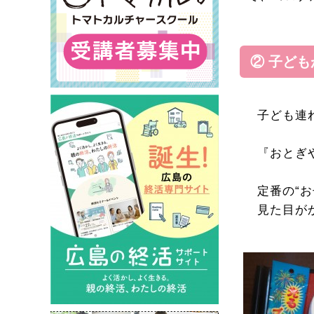
② 子ど
子ども連
『おとぎ
定番の“
見た目が