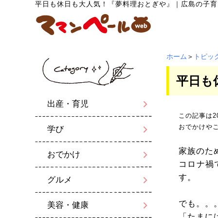
平日も休日も大人気！『夢料理おとぎや』
｜
広島の子育
ホーム
＞
トピッ
平日も
出産・育児
この記事は2
おでかけや
学び
家族のた
おでかけ
コロナ禍
す。
グルメ
でも。。
美容・健康
「たまに