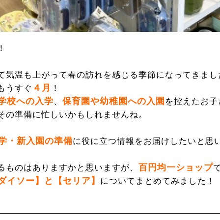
！
て気温も上がって春の訪れを感じる季節になってきまし
４月
もうすぐ
！
学校への入学
保育園や幼稚園への入園
、
を控えたお子
その準備に忙しいかもしれませんね。
学・新入園の準備
に役に立つ情報をお届けしたいと思い
百円均一ショップ
るものはありますかと思いますが、
ダイソー】と【セリア】
についてまとめてみました！