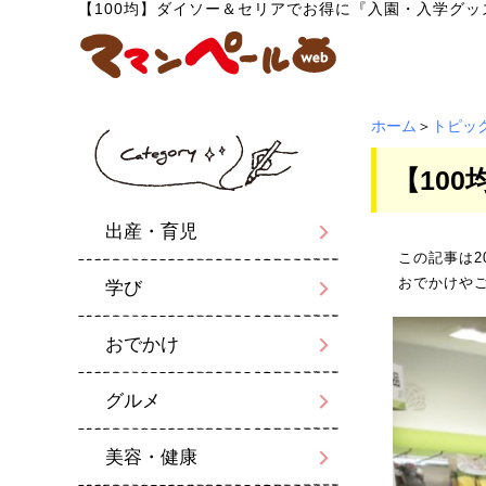
【100均】ダイソー＆セリアでお得に『入園・入学グッ
ホーム
＞
トピッ
【10
出産・育児
この記事は2
おでかけや
学び
おでかけ
グルメ
美容・健康