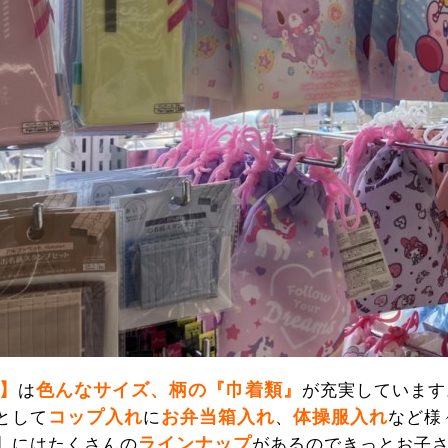
】
色んなサイズ、柄の『巾着類』
は
が充実しています
コップ入れ
お弁当箱入れ
体操服入れ
として
に
、
など様
ラインナップ
】にはたくさんの
があるのできっとお子