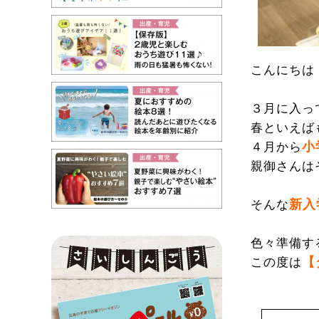
こんにちは
３月に入っ
春といえば
小
４月から
親御さんは
新入
そんな
色々準備す
【
この度は