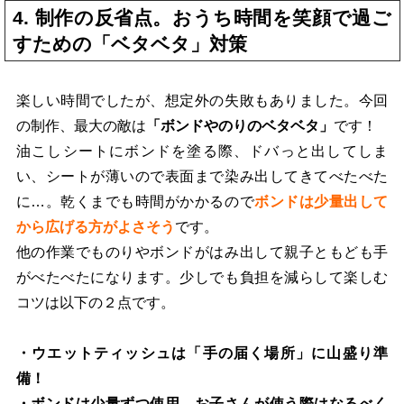
4. 制作の反省点。おうち時間を笑顔で過ご
すための「ベタベタ」対策
楽しい時間でしたが、想定外の失敗もありました。今回
の制作、最大の敵は
「ボンドやのりのベタベタ」
です！
油こしシートにボンドを塗る際、ドバっと出してしま
い、シートが薄いので表面まで染み出してきてべたべた
に…。乾くまでも時間がかかるので
ボンドは少量出して
から広げる方がよさそう
です。
他の作業でものりやボンドがはみ出して親子ともども手
がべたべたになります。少しでも負担を減らして楽しむ
コツは以下の２点です。
・ウエットティッシュは「手の届く場所」に山盛り準
備！
・ボンドは少量ずつ使用、お子さんが使う際はなるべく