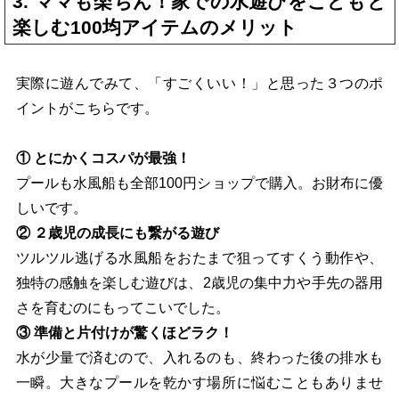
3. ママも楽ちん！家での水遊びをこどもと
楽しむ100均アイテムのメリット
実際に遊んでみて、「すごくいい！」と思った３つのポ
イントがこちらです。
① とにかくコスパが最強！
プールも水風船も全部100円ショップで購入。お財布に優
しいです。
② ２歳児の成長にも繋がる遊び
ツルツル逃げる水風船をおたまで狙ってすくう動作や、
独特の感触を楽しむ遊びは、2歳児の集中力や手先の器用
さを育むのにもってこいでした。
③ 準備と片付けが驚くほどラク！
水が少量で済むので、入れるのも、終わった後の排水も
一瞬。大きなプールを乾かす場所に悩むこともありませ