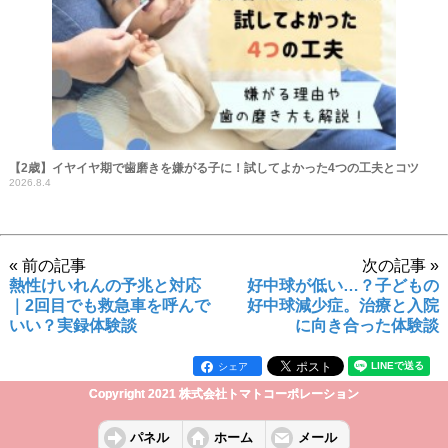
【2歳】イヤイヤ期で歯磨きを嫌がる子に！試してよかった4つの工夫とコツ
2026.8.4
« 前の記事
次の記事 »
熱性けいれんの予兆と対応
好中球が低い…？子どもの
｜2回目でも救急車を呼んで
好中球減少症。治療と入院
いい？実録体験談
に向き合った体験談
シェア
Copyright 2021 株式会社トマトコーポレーション
パネル
ホーム
メール