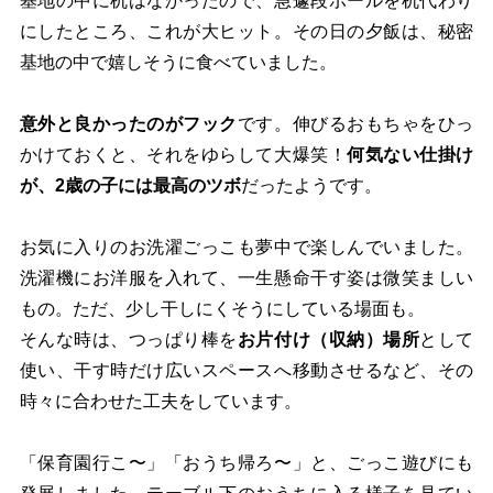
基地の中に机はなかったので、急遽段ボールを机代わり
にしたところ、これが大ヒット。その日の夕飯は、秘密
基地の中で嬉しそうに食べていました。
意外と良かったのがフック
です。伸びるおもちゃをひっ
かけておくと、それをゆらして大爆笑！
何気ない仕掛け
が、2歳の子には最高のツボ
だったようです。
お気に入りのお洗濯ごっこも夢中で楽しんでいました。
洗濯機にお洋服を入れて、一生懸命干す姿は微笑ましい
もの。ただ、少し干しにくそうにしている場面も。
そんな時は、つっぱり棒を
お片付け（収納）場所
として
使い、干す時だけ広いスペースへ移動させるなど、その
時々に合わせた工夫をしています。
「保育園行こ〜」「おうち帰ろ〜」と、ごっこ遊びにも