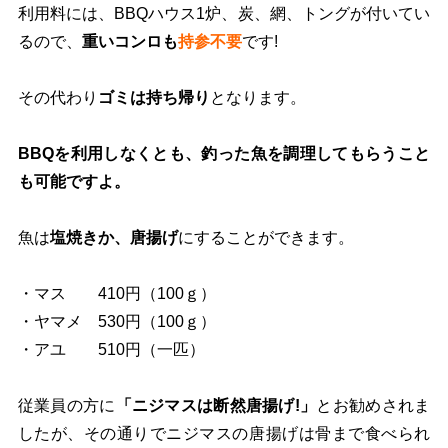
利用料には、BBQハウス1炉、炭、網、トングが付いてい
るので、
重いコンロも
持参不要
です!
その代わり
ゴミは持ち帰り
となります。
BBQを利用しなくとも、釣った魚を調理してもらうこと
も可能ですよ。
魚は
塩焼きか、唐揚げ
にすることができます。
・マス 410円（100ｇ）
・ヤマメ 530円（100ｇ） ​
・アユ 510円（一匹）
従業員の方に
「ニジマスは断然唐揚げ!」
とお勧めされま
したが、その通りでニジマスの唐揚げは骨まで食べられ