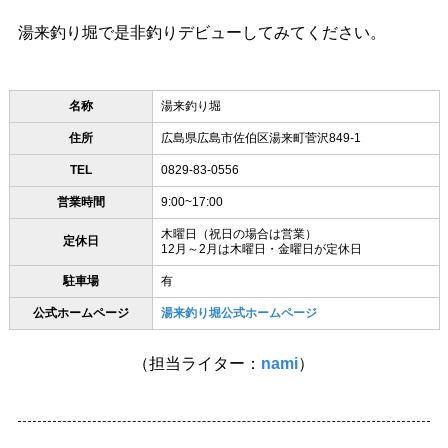
湯来釣り堀で是非釣りデビューしてみてください。
名称
湯来釣り堀
住所
広島県広島市佐伯区湯来町菅沢849-1
TEL
0829-83-0556
営業時間
9:00~17:00
木曜日（祝日の場合は営業）
定休日
12月～2月は木曜日・金曜日が定休日
駐車場
有
公式ホームページ
湯来釣り堀公式ホームページ
（担当ライター：
nami
）