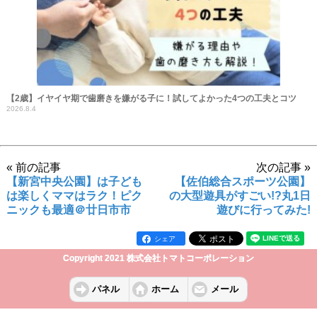
【2歳】イヤイヤ期で歯磨きを嫌がる子に！試してよかった4つの工夫とコツ
2026.8.4
« 前の記事
次の記事 »
【新宮中央公園】は子ども
【佐伯総合スポーツ公園】
は楽しくママはラク！ピク
の大型遊具がすごい!?丸1日
ニックも最適＠廿日市市
遊びに行ってみた!
シェア
Copyright 2021 株式会社トマトコーポレーション
パネル
ホーム
メール