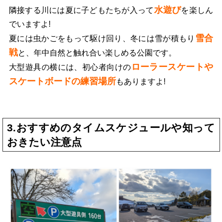
水遊び
隣接する川には夏に子どもたちが入って
を楽しん
でいますよ!
雪合
夏には虫かごをもって駆け回り、冬には雪が積もり
戦
と、年中自然と触れ合い楽しめる公園です。
ローラースケートや
大型遊具の横には、初心者向けの
スケートボードの練習場所
もありますよ!
3.おすすめのタイムスケジュールや知って
おきたい注意点