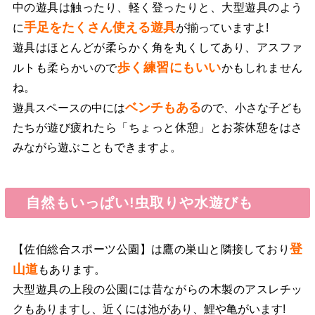
中の遊具は触ったり、軽く登ったりと、大型遊具のよう
手足をたくさん使える遊具
に
が揃っていますよ!
遊具はほとんどが柔らかく角を丸くしてあり、アスファ
歩く練習にもいい
ルトも柔らかいので
かもしれません
ね。
ベンチもある
遊具スペースの中には
ので、小さな子ども
たちが遊び疲れたら「ちょっと休憩」とお茶休憩をはさ
みながら遊ぶこともできますよ。
自然もいっぱい!虫取りや水遊びも
登
【佐伯総合スポーツ公園】は鷹の巣山と隣接しており
山道
もあります。
大型遊具の上段の公園には昔ながらの木製のアスレチッ
クもありますし、近くには池があり、鯉や亀がいます!