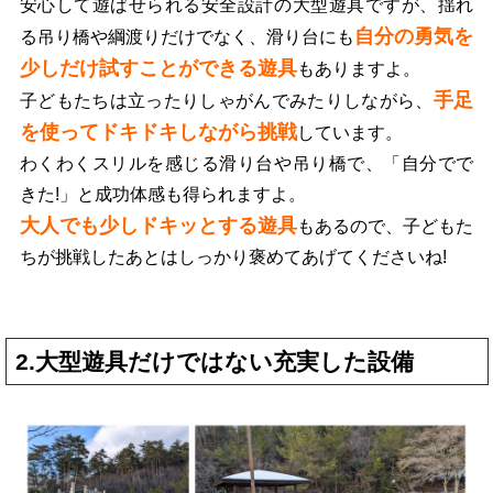
安心して遊ばせられる安全設計の大型遊具ですが、揺れ
自分の勇気を
る吊り橋や綱渡りだけでなく、滑り台にも
少しだけ試すことができる遊具
もありますよ。
手足
子どもたちは立ったりしゃがんでみたりしながら、
を使ってドキドキしながら挑戦
しています。
わくわくスリルを感じる滑り台や吊り橋で、「自分でで
きた!」と成功体感も得られますよ。
大人でも少しドキッとする遊具
もあるので、子どもた
ちが挑戦したあとはしっかり褒めてあげてくださいね!
2.大型遊具だけではない充実した設備