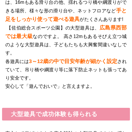
は、16mもある滑り台の他、揺れるつり橋や綱渡りがで
手と
きる場所、様々な形の滑り台や、ネットフロアなど
足をしっかり使って遊べる遊具
がたくさんあります!
広島県西部
【佐伯総合スポーツ公園】の大型遊具は、
では最大級
なのですよ。 高さ12mもあるそびえ立つ城
のような大型遊具は、子どもたちも大興奮間違いなしで
す。
3～12歳の中で目安年齢が細かく設定
各遊具には
され
ていて、吊り橋や綱渡り等に落下防止ネットも張ってあ
り安全です。
安心して「遊んでおいで」と言えますよ。
大型遊具で成功体験も得られる