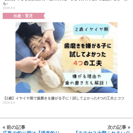
も♪
2026.8.6
出産・育児
【2歳】イヤイヤ期で歯磨きを嫌がる子に！試してよかった4つの工夫とコツ
2026.8.4
« 前の記事
次の記事 »