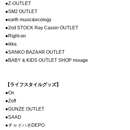
●Z-OUTLET
●SM2 OUTLET
●earth music&ecology
●2nd STOCK Ray Cassin OUTLET
●Right-on
●ikka
●SANKO BAZAAR OUTLET
●BABY & KIDS OUTLET SHOP mixage
【ライフスタイルグッズ】
●On
●Zoff
●GUNZE OUTLET
●SAAD
●チャイハネDEPO