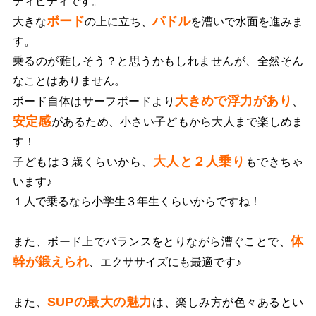
ティビティです。
ボード
パドル
大きな
の上に立ち、
を漕いで水面を進みま
す。
乗るのが難しそう？と思うかもしれませんが、全然そん
なことはありません。
大きめで浮力があり
ボード自体はサーフボードより
、
安定感
があるため、小さい子どもから大人まで楽しめま
す！
大人と２人乗り
子どもは３歳くらいから、
もできちゃ
います♪
１人で乗るなら小学生３年生くらいからですね！
体
また、ボード上でバランスをとりながら漕ぐことで、
幹が鍛えられ
、エクササイズにも最適です♪
SUPの最大の魅力
また、
は、楽しみ方が色々あるとい