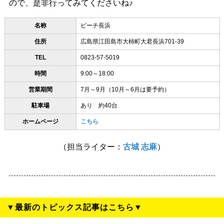
ので、是非行ってみてくださいね♪
名称
ビーチ長浜
住所
広島県江田島市大柿町大君長浜701-39
TEL
0823-57-5019
時間
9:00～18:00
営業期間
7月～9月（10月～6月は要予約）
駐車場
あり 約40台
ホームページ
こちら
（担当ライター：
古城 志麻
）
▼最新のトピックス記事はこちら▼