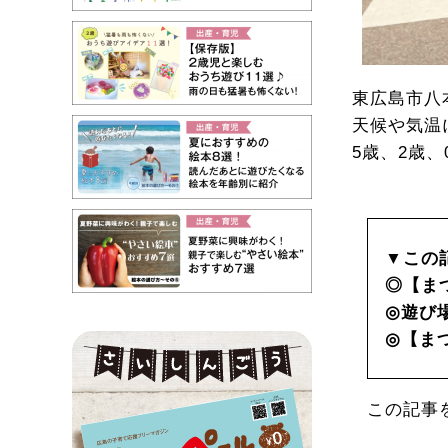
東広島市八
天候や気温
5歳、2歳
▼この
◎【ま
◎遊び
◎【ま
この記事