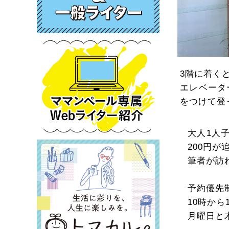
3階に着く
エレベータ
をつけて登
大人1人
200円が
筆者が訪
予約優先
10時か
月曜日と