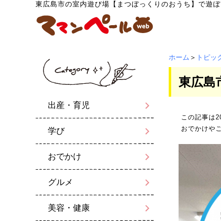
東広島市の室内遊び場【まつぼっくりのおうち】で遊ぼ
ホーム
＞
トピッ
東広島
出産・育児
この記事は2
おでかけや
学び
おでかけ
グルメ
美容・健康