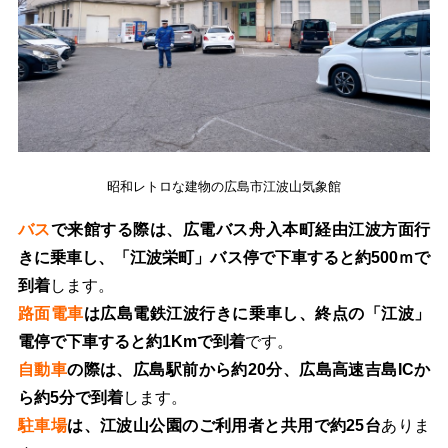
昭和レトロな建物の広島市江波山気象館
バス
で来館する際は、広電バス舟入本町経由江波方面行
きに乗車し、「江波栄町」バス停で下車すると約500ｍで
到着
します。
路面電車
は広島電鉄江波行きに乗車し、終点の「江波」
電停で下車すると約1Kmで到着
です。
自動車
の際は、広島駅前から約20分、広島高速吉島ICか
ら約5分で到着
します。
駐車場
は、江波山公園のご利用者と共用で約25台
ありま