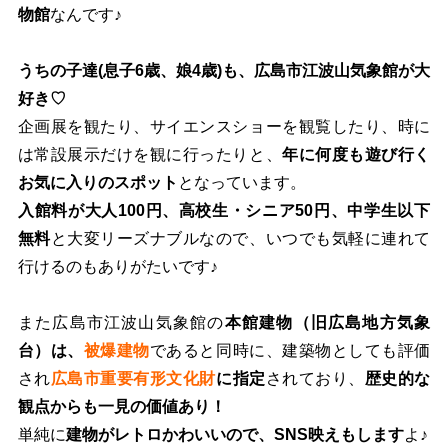
物館
なんです♪
うちの子達(息子6歳、娘4歳)も、広島市江波山気象館が大
好き♡
企画展を観たり、サイエンスショーを観覧したり、時に
は常設展示だけを観に行ったりと、
年に何度も遊び行く
お気に入りのスポット
となっています。
入館料が大人100円、高校生・シニア50円、中学生以下
無料
と大変リーズナブルなので、いつでも気軽に連れて
行けるのもありがたいです♪
また広島市江波山気象館の
本館建物（旧広島地方気象
台）は、
被爆建物
であると同時に、建築物としても評価
され
広島市重要有形文化財
に指定
されており、
歴史的な
観点からも一見の価値あり！
単純に
建物がレトロかわいいので、SNS映えもします
よ♪