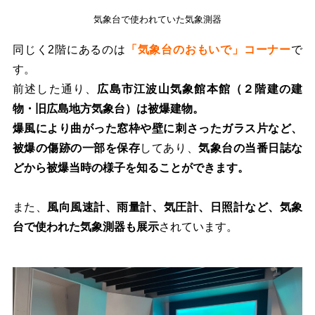
気象台で使われていた気象測器
同じく2階にあるのは
「気象台のおもいで」コーナー
で
す。
前述した通り、
広島市江波山気象館本館（２階建の建
物・旧広島地方気象台）は被爆建物。
爆風により曲がった窓枠や壁に刺さったガラス片など、
被爆の傷跡の一部を保存
してあり、
気象台の当番日誌な
どから被爆当時の様子を知ることができます。
また、
風向風速計、雨量計、気圧計、日照計など、気象
台で使われた気象測器も展示
されています。