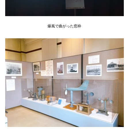
爆風で曲がった窓枠