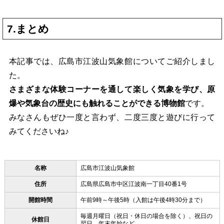
7.まとめ
本記事では、広島市江波山気象館についてご紹介しまし
た。
さまざまな体験コーナーを通して楽しく気象を学び、原
爆や気象台の歴史にも触れることができる博物館
です。
みなさんもぜひ一度と言わず、二度三度と遊びに行って
みてくださいね♪
名称
広島市江波山気象館
住所
広島県広島市中区江波南一丁目40番1号
開館時間
午前9時～午後5時（入館は午後4時30分まで）
毎週月曜日（祝日・休日の場合を除く）、祝日の
休館日
翌日、年末年始など