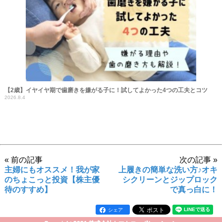
【2歳】イヤイヤ期で歯磨きを嫌がる子に！試してよかった4つの工夫とコツ
2026.8.4
« 前の記事
次の記事 »
主婦にもオススメ！我が家
上履きの簡単な洗い方♪オキ
のちょこっと投資【株主優
シクリーンとジップロック
待のすすめ】
で真っ白に！
シェア