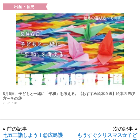
出産・育児
8月6日、子どもと一緒に「平和」を考える。【おすすめ絵本９選】絵本の選び
方～その⑧
2026.7.31
« 前の記事
次の記事 »
七五三詣しよう！@広島護
もうすぐクリスマス☆子ど