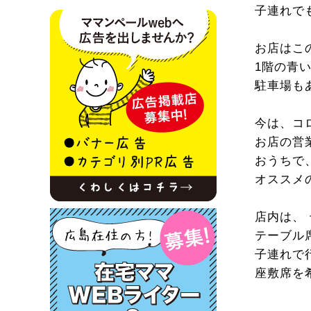
子連れで
お店はこ
1階の青
駐車場も
今は、コ
お店の営
おうちで
オススメ
店内は、
テーブル
子連れで
座敷席を