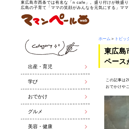
東広島市西条では有名な「n cafe」。盛り付けが映
広島の子育て「ママの笑顔がみんなを元気にする」ママ
ホーム
＞
トピッ
東広島
ペース
出産・育児
この記事は2
学び
おでかけや
おでかけ
グルメ
美容・健康