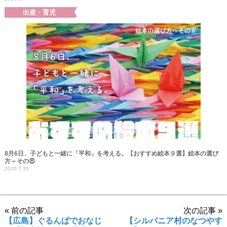
出産・育児
8月6日、子どもと一緒に「平和」を考える。【おすすめ絵本９選】絵本の選び
方～その⑧
2026.7.31
« 前の記事
次の記事 »
【広島】ぐるんぱでおなじ
【シルバニア村のなつやす