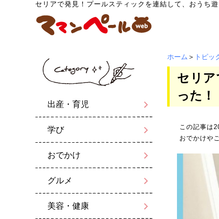
セリアで発見！プールスティックを連結して、おうち遊
ホーム
＞
トピッ
セリア
った！
出産・育児
この記事は2
学び
おでかけや
おでかけ
グルメ
美容・健康