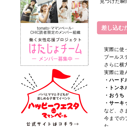
見つけた瞬
差し込む
実際に使
プールス
さらに横
実際に遊
・ハード
・トンネ
・おうち
・サーキ
など、さ
今までの
た。