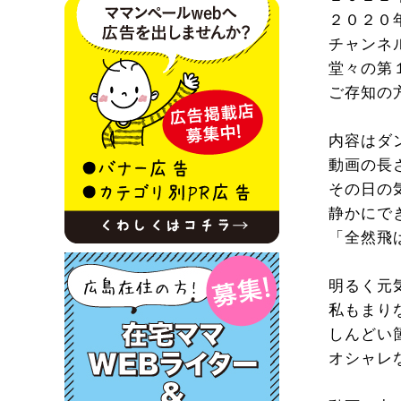
２０２０
チャンネ
堂々の第
ご存知の
内容はダ
動画の長
その日の
静かにで
「全然飛
明るく元
私もまり
しんどい
オシャレ