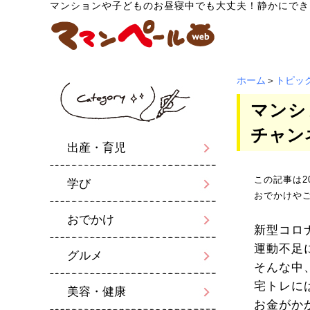
マンションや子どものお昼寝中でも大丈夫！静かにできる
ホーム
＞
トピッ
マンシ
チャン
出産・育児
この記事は2
学び
おでかけや
おでかけ
新型コロ
運動不足
グルメ
そんな中
宅トレに
美容・健康
お金がか