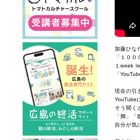
加藤ひな
「１００
１week 
「You
現在の引
YouT
そう聞く
「脚」「
自分が気