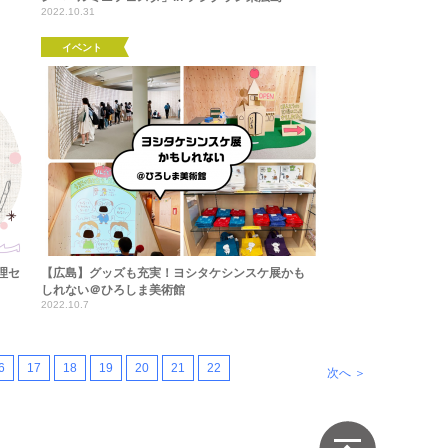
2022.10.31
イベント
理セ
【広島】グッズも充実！ヨシタケシンスケ展かも
しれない＠ひろしま美術館
2022.10.7
6
17
18
19
20
21
22
次へ ＞