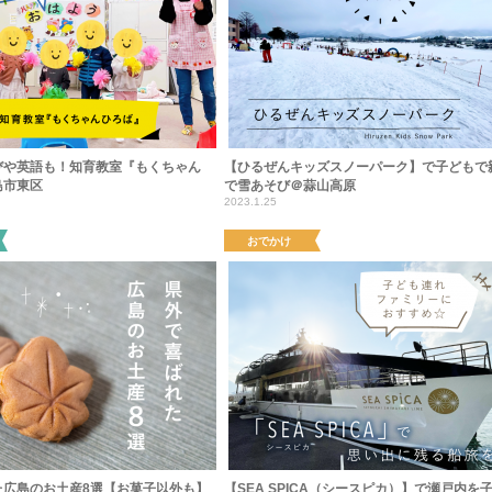
びや英語も！知育教室『もくちゃん
【ひるぜんキッズスノーパーク】で子どもで
島市東区
で雪あそび＠蒜山高原
2023.1.25
おでかけ
た広島のお土産8選【お菓子以外も】
【SEA SPICA（シースピカ）】で瀬戸内を