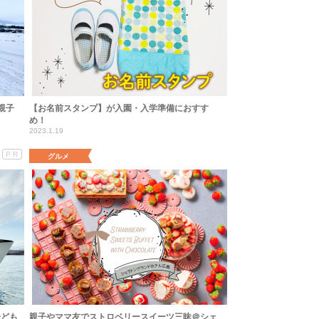
親子
【お名前スタンプ】が入園・入学準備におすす
め！
2023.1.19
PR
グルメ
子ども
親子やママ友でストロベリースイーツ三昧＠シェ