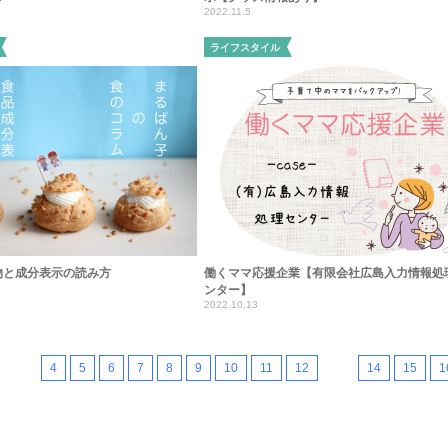
2022.11.5
ライフスタイル
物と成分表示の読み方
働くママ応援企業【有限会社広島入力情報処
ンター】
2022.10.13
4
5
6
7
8
9
10
11
12
13
14
15
1