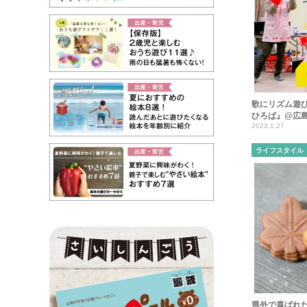
歌にリズム遊
ひろば』@広
2023.1.27
ライフスタイル
県外で喜ばれ