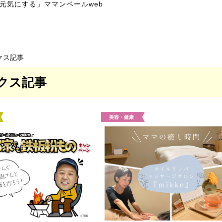
元気にする」ママンペールweb
クス記事
クス記事
美容・健康