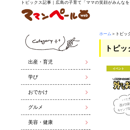
トピックス記事
｜
広島の子育て「ママの笑顔がみんなを
ホーム
＞トピッ
トピッ
出産・育児
イベント
学び
おでかけ
グルメ
美容・健康