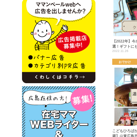
【2022年】
選！ギフトに
2022.11.26
おでかけ
こどもひろば
蔵】@東広島