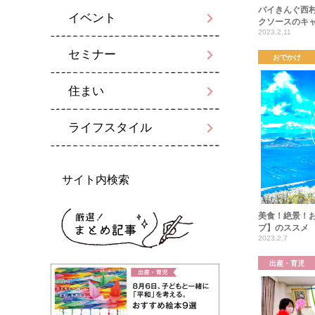
バイきんぐ西村
イベント
クソースのキ
2023.2.11
セミナー
おでかけ
住まい
ライフスタイル
サイト内検索
美食！絶景！
ブ】のススメ
2023.2.7
出産・育児