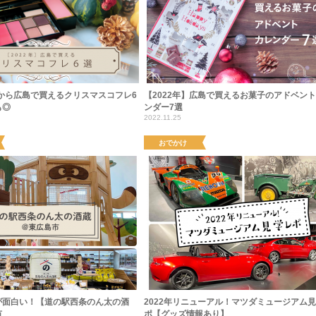
今から広島で買えるクリスマスコフレ6
【2022年】広島で買えるお菓子のアドベン
も◎
ンダー7選
2022.11.25
おでかけ
が面白い！【道の駅西条のん太の酒
2022年リニューアル！マツダミュージアム
市
ポ【グッズ情報あり】