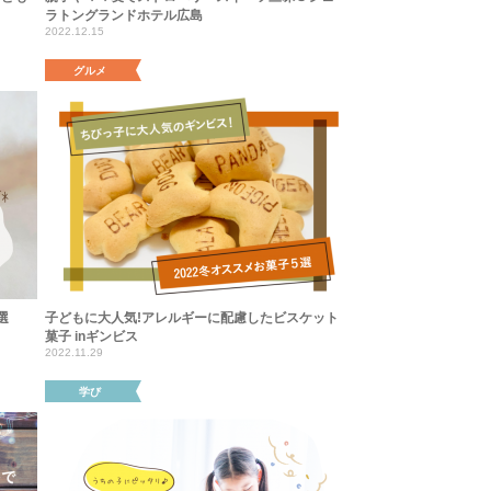
ラトングランドホテル広島
2022.12.15
グルメ
選
子どもに大人気!アレルギーに配慮したビスケット
菓子 inギンビス
2022.11.29
学び