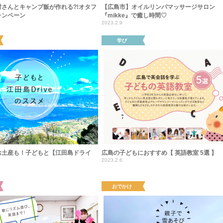
さんとキャンプ飯が作れる?!オタフ
【広島市】オイルリンパマッサージサロン
ャンペーン
『mikke』で癒し時間♡
2023.2.9
学び
お土産も！子どもと【江田島ドライ
広島の子どもにおすすめ【 英語教室 5選 】
2023.2.6
おでかけ