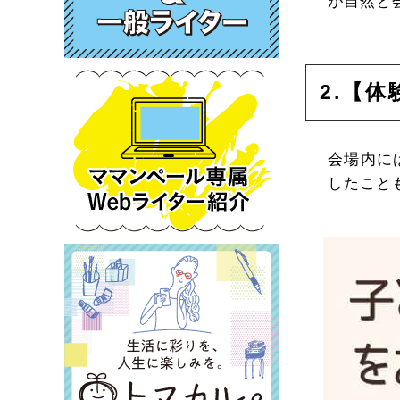
が自然と
2.【
会場内に
したこと