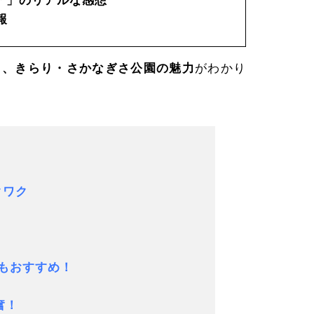
ア」のリアルな感想
報
う、きらり・さかなぎさ公園の魅力
がわかり
クワク
コもおすすめ！
奮！