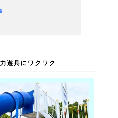
備
迫力遊具にワクワク