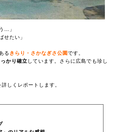
う…」
ばせたい」
ある
きらり・さかなぎさ公園
です。
しっかり確立
しています。さらに広島でも珍し
を詳しくレポートします。
プ