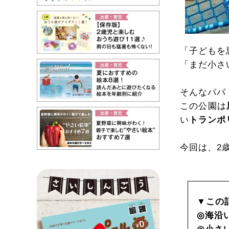
「子どもを
「まだ小さ
そんなパパ
この公園は
い
トランポ
今回は、2
▼この
◎海沿