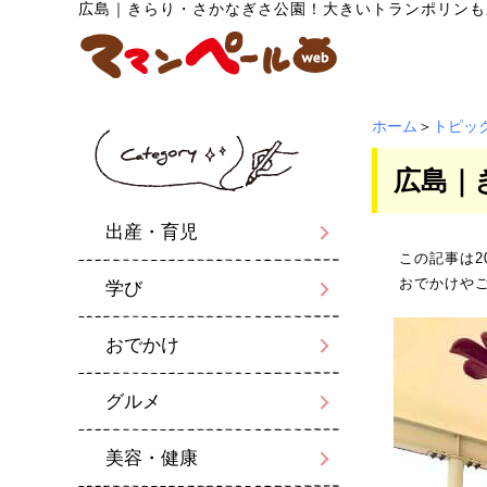
広島｜きらり・さかなぎさ公園！大きいトランポリンも
ホーム
＞
トピッ
広島｜
出産・育児
この記事は2
おでかけや
学び
おでかけ
グルメ
美容・健康