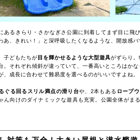
にあるきらり・さかなぎさ公園に到着してまず目に飛
わあ、きれい！」と深呼吸したくなるような、開放感バ
、子どもたちが
目を輝かせるような大型遊具
がずらり。
台。それぞれ傾斜が違っていて、一番高いところはかな
が、成長に合わせて難易度を選べるのがいいですよね。
るぐる回るスリル満点の滑り台
や、2本もある
ロープウ
ゃん向けのダイナミックな遊具も充実。公園全体がま