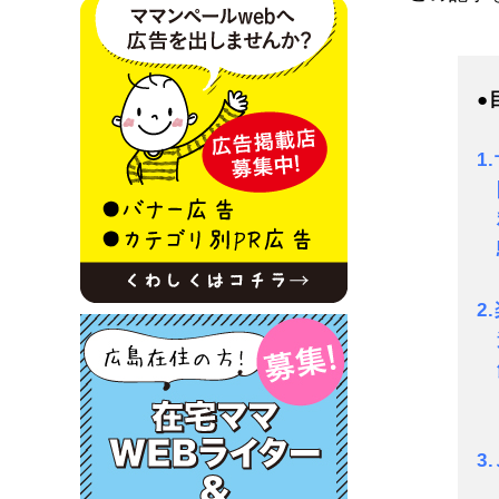
●
1
利
2
飲
3