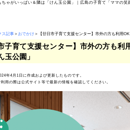
もちゃがいっぱい＆隣は「けん玉公園」
｜
広島の子育て「ママの笑
クス記事
＞
おでかけ
＞【廿日市子育て支援センター】市外の方も利用O
市子育て支援センター】市外の方も利
ん玉公園」
024年4月1日に作成および更新したものです。
ご利用の際は公式サイト等で最新の情報を確認してください。