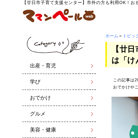
【廿日市子育て支援センター】市外の方も利用OK！お
ホーム
＞
トピッ
【廿日
は「け
出産・育児
この記事は2
学び
おでかけや
おでかけ
グルメ
美容・健康