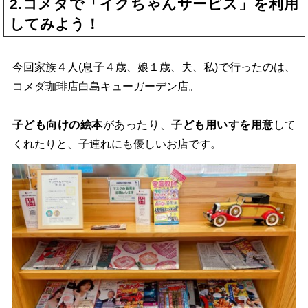
2.コメダで「イクちゃんサービス」を利用
してみよう！
今回家族４人(息子４歳、娘１歳、夫、私)で行ったのは、
コメダ珈琲店白島キューガーデン店。
子ども向けの絵本
があったり、
子ども用いすを用意
して
くれたりと、子連れにも優しいお店です。