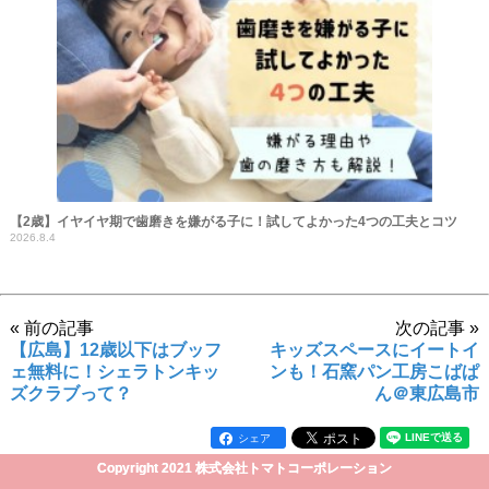
【2歳】イヤイヤ期で歯磨きを嫌がる子に！試してよかった4つの工夫とコツ
2026.8.4
« 前の記事
次の記事 »
【広島】12歳以下はブッフ
キッズスペースにイートイ
ェ無料に！シェラトンキッ
ンも！石窯パン工房こばぱ
ズクラブって？
ん＠東広島市
シェア
Copyright 2021 株式会社トマトコーポレーション