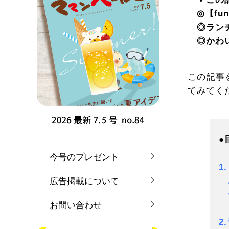
◎
【fu
◎
ラン
◎
かわ
この記事
てみてく
●
今号のプレゼント
1
広告掲載について
子
お問い合わせ
2