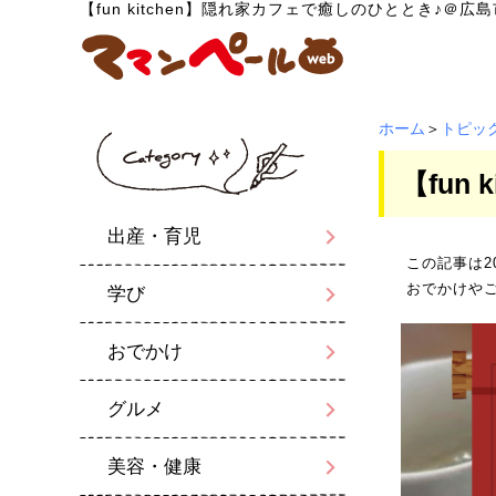
【fun kitchen】隠れ家カフェで癒しのひととき♪＠広
ホーム
＞
トピッ
【fun
出産・育児
この記事は2
おでかけや
学び
おでかけ
グルメ
美容・健康