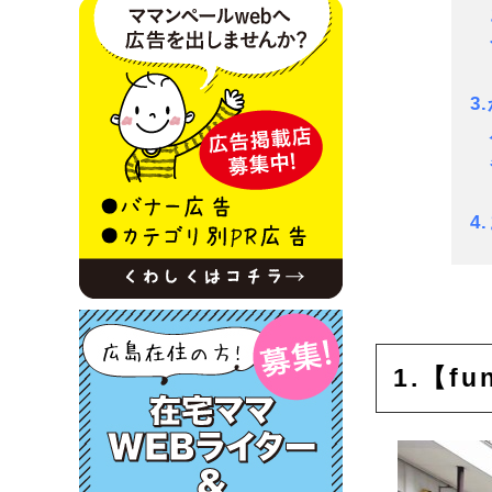
お
食
3
ハ
各
4
1.【f