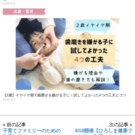
2026.8.6
出産・育児
【2歳】イヤイヤ期で歯磨きを嫌がる子に！試してよかった4つの工夫とコツ
2026.8.4
« 前の記事
次の記事 »
子育てファミリーのための
4/18開催【ひろしま健康フ