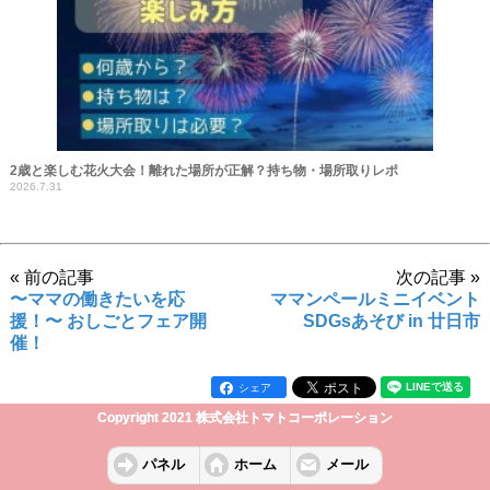
2歳と楽しむ花火大会！離れた場所が正解？持ち物・場所取りレポ
2026.7.31
« 前の記事
次の記事 »
〜ママの働きたいを応
ママンペールミニイベント
援！〜 おしごとフェア開
SDGsあそび in 廿日市
催！
シェア
Copyright 2021 株式会社トマトコーポレーション
パネル
ホーム
メール